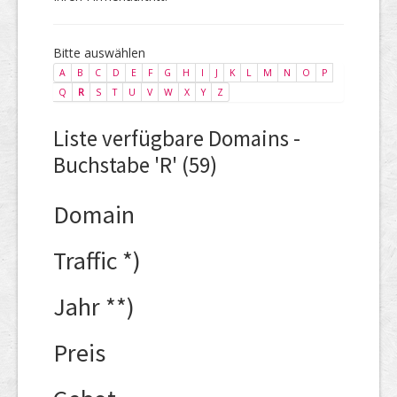
Bitte auswählen
A
B
C
D
E
F
G
H
I
J
K
L
M
N
O
P
Q
R
S
T
U
V
W
X
Y
Z
Liste verfügbare Domains -
Buchstabe 'R' (59)
Domain
Traffic *)
Jahr **)
Preis