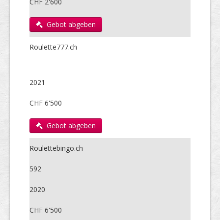
CHF 2'600
Gebot abgeben
Roulette777.ch
2021
CHF 6'500
Gebot abgeben
Roulettebingo.ch
592
2020
CHF 6'500