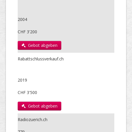
2004
CHF 3'200
Gebot abgeben
Rabattschlussverkauf.ch
2019
CHF 3'500
Gebot abgeben
Radiozuerich.ch
770