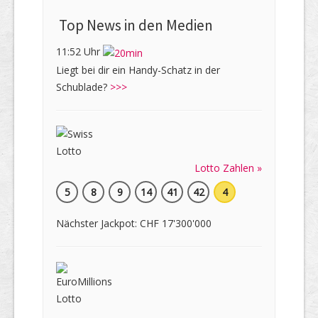
Top News in den Medien
11:52 Uhr
Liegt bei dir ein Handy-Schatz in der
Schublade?
>>>
Lotto Zahlen »
5
8
9
14
41
42
4
Nächster Jackpot: CHF 17'300'000