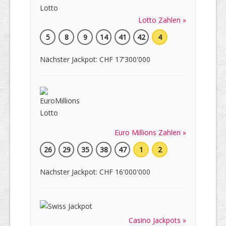
Lotto Zahlen »
5
8
9
14
41
42
4
Nächster Jackpot: CHF 17'300'000
Euro Millions Zahlen »
26
29
35
38
47
1
2
Nächster Jackpot: CHF 16'000'000
Casino Jackpots »