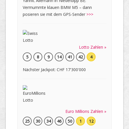
Yannic Allemann in Niederbipp BE:
Vermummte klauen BMW M5 – dann
posieren sie mit dem GPS-Sender
>>>
Lotto Zahlen »
5
8
9
14
41
42
4
Nächster Jackpot: CHF 17'300'000
Euro Millions Zahlen »
25
30
34
46
50
1
12