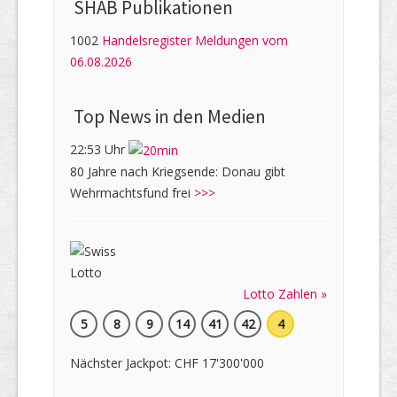
SHAB Publi­kati­onen
1002
Handelsregister Meldungen vom
06.08.2026
Top News in den Medien
22:53 Uhr
80 Jahre nach Kriegsende: Donau gibt
Wehrmachtsfund frei
>>>
Lotto Zahlen »
5
8
9
14
41
42
4
Nächster Jackpot: CHF 17'300'000