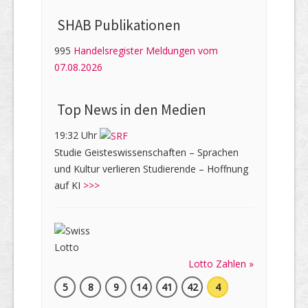
SHAB Publi­kati­onen
995
Handelsregister Meldungen vom
07.08.2026
Top News in den Medien
19:32 Uhr
Studie Geisteswissenschaften – Sprachen
und Kultur verlieren Studierende – Hoffnung
auf KI
>>>
Lotto Zahlen »
5
8
9
14
41
42
4