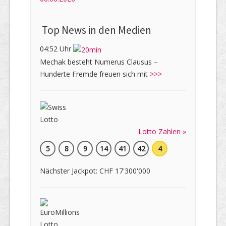
Top News in den Medien
04:52 Uhr
Mechak besteht Numerus Clausus –
Hunderte Fremde freuen sich mit
>>>
Lotto Zahlen »
5
8
9
14
41
42
4
Nächster Jackpot: CHF 17'300'000