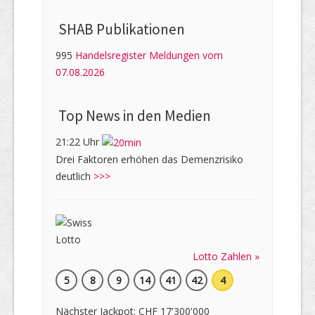
SHAB Publi­kati­onen
995
Handelsregister Meldungen vom
07.08.2026
Top News in den Medien
21:22 Uhr
Drei Faktoren erhöhen das Demenzrisiko
deutlich
>>>
Lotto Zahlen »
5
8
9
14
41
42
4
Nächster Jackpot: CHF 17'300'000