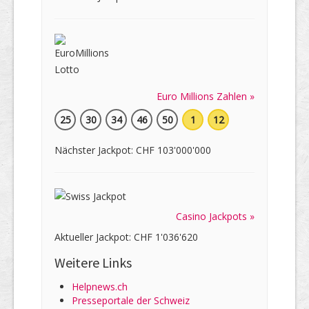
Euro Millions Zahlen »
25
30
34
46
50
1
12
Nächster Jackpot: CHF 103'000'000
Casino Jackpots »
Aktueller Jackpot: CHF 1'036'620
Weitere Links
Helpnews.ch
Presseportale der Schweiz