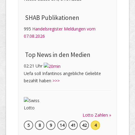
SHAB Publi­kati­onen
995
Handelsregister Meldungen vom
07.08.2026
Top News in den Medien
02:21 Uhr
Uefa soll Infantinos angebliche Geliebte
bezahlt haben
>>>
Lotto Zahlen »
5
8
9
14
41
42
4