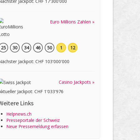
Nächster Jackpot: CHF 17'300'000
Euro Millions Zahlen »
25
30
34
46
50
1
12
Nächster Jackpot: CHF 103'000'000
Casino Jackpots »
Aktueller Jackpot: CHF 1'033'976
Weitere Links
Helpnews.ch
Presseportale der Schweiz
Neue Pressemeldung erfassen