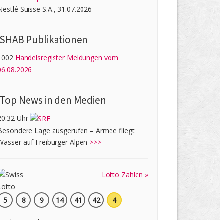
Nestlé Suisse S.A., 31.07.2026
SHAB Publi­kati­onen
1002
Handelsregister Meldungen vom
06.08.2026
Top News in den Medien
20:32 Uhr
Besondere Lage ausgerufen – Armee fliegt
Wasser auf Freiburger Alpen
>>>
Lotto Zahlen »
5
8
9
14
41
42
4