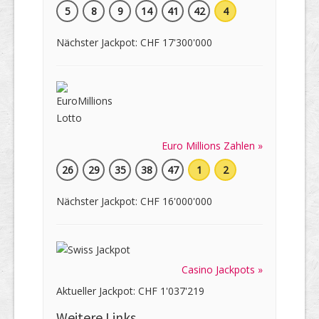
5
8
9
14
41
42
4
Nächster Jackpot: CHF 17'300'000
Euro Millions Zahlen »
26
29
35
38
47
1
2
Nächster Jackpot: CHF 16'000'000
Casino Jackpots »
Aktueller Jackpot: CHF 1'037'219
Weitere Links