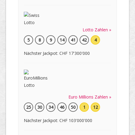
Lotto Zahlen »
5
8
9
14
41
42
4
Nächster Jackpot: CHF 17'300'000
Euro Millions Zahlen »
25
30
34
46
50
1
12
Nächster Jackpot: CHF 103'000'000