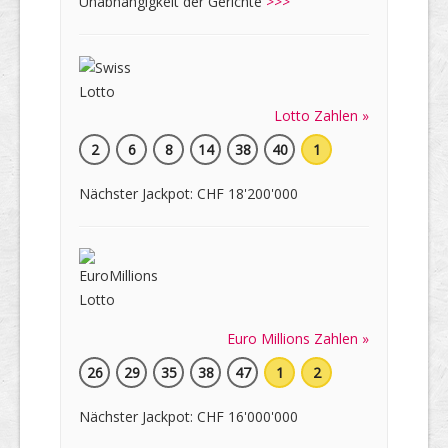
Unabhängigkeit der Gerichte
>>>
Lotto Zahlen »
2
6
8
14
38
40
1
Nächster Jackpot: CHF 18'200'000
Euro Millions Zahlen »
26
29
35
38
47
1
2
Nächster Jackpot: CHF 16'000'000