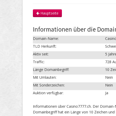
Hauptseite
Informationen über die Domai
Domain-Name:
Casin
TLD Herkunft:
Schwe
Aktiv seit:
5 Jahr
Traffic:
728 Au
Länge Domainbegriff:
10 Ze
Mit Umlauten:
Nein
Mit Sonderzeichen:
Nein
Auktion verfügbar:
Ja
Informationen über Casino7777.ch. Der Domain-N
Domainbegriff hat ein Länge von 10 Zeichen und 