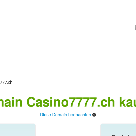
777.ch
ain Casino7777.ch ka
Diese Domain beobachten