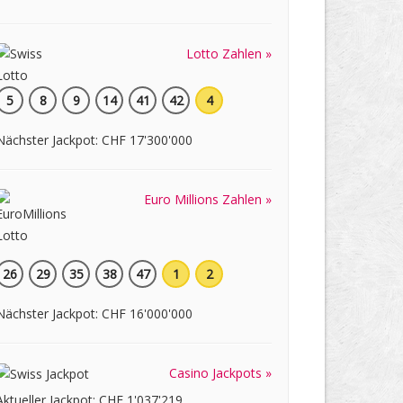
Lotto Zahlen »
5
8
9
14
41
42
4
Nächster Jackpot: CHF 17'300'000
Euro Millions Zahlen »
26
29
35
38
47
1
2
Nächster Jackpot: CHF 16'000'000
Casino Jackpots »
Aktueller Jackpot: CHF 1'037'219