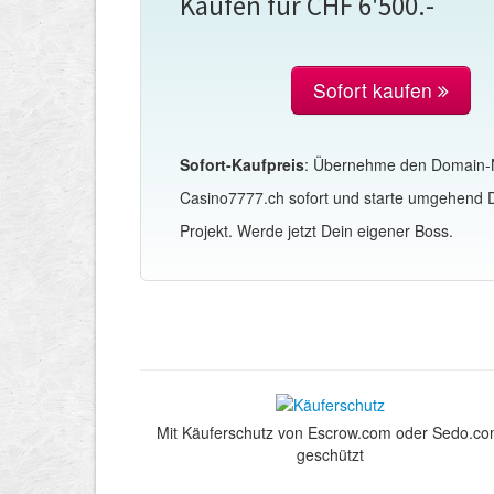
Kaufen für CHF 6'500.-
Sofort kaufen
Sofort-Kaufpreis
: Übernehme den Domain
Casino7777.ch sofort und starte umgehend 
Projekt. Werde jetzt Dein eigener Boss.
Mit Käuferschutz von Escrow.com oder Sedo.c
geschützt