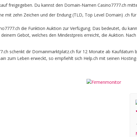
kauf freigegeben. Du kannst den Domain-Namen Casino7777.ch mitte
 mit zehn Zeichen und der Endung (TLD, Top Level Domain) .ch für
o7777.ch die Funktion Auktion zur Verfügung. Das bedeutet, du kann
it deinem Gebot, welches den Mindestpreis erreicht, die Auktion. N
h schenkt dir Domainmarktplatz.ch für 12 Monate ab Kaufdatum beim
ain zum Leben erweckt, so empfiehlt sich Help.ch mit seinen Hosting