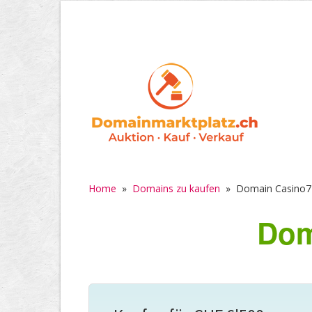
Home
»
Domains zu kaufen
»
Domain Casino7
Dom