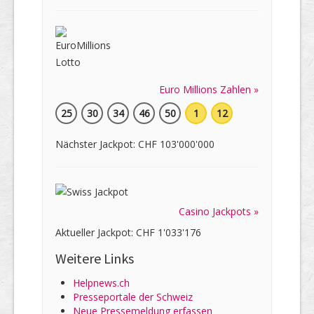
Euro Millions Zahlen »
25
30
34
46
50
1
12
Nächster Jackpot: CHF 103'000'000
Casino Jackpots »
Aktueller Jackpot: CHF 1'033'176
Weitere Links
Helpnews.ch
Presseportale der Schweiz
Neue Pressemeldung erfassen