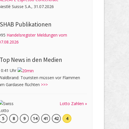
Nestlé Suisse S.A., 31.07.2026
SHAB Publi­kati­onen
995
Handelsregister Meldungen vom
07.08.2026
Top News in den Medien
10:41 Uhr
Waldbrand: Touristen müssen vor Flammen
am Gardasee flüchten
>>>
Lotto Zahlen »
5
8
9
14
41
42
4