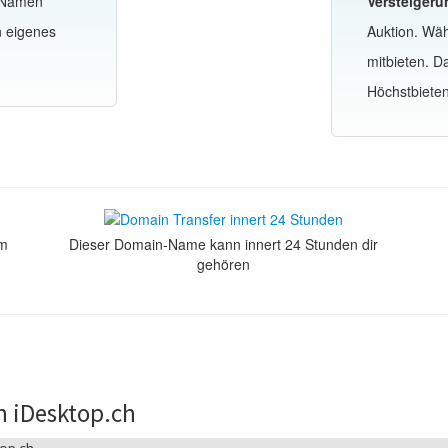
-Namen
Versteigeru
n eigenes
Auktion. Wä
mitbieten. 
Höchstbiete
om
Dieser Domain-Name kann innert 24 Stunden dir
gehören
n iDesktop.ch