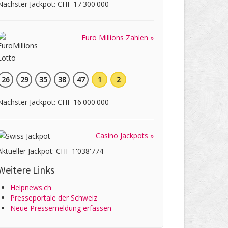
Nächster Jackpot: CHF 17'300'000
Euro Millions Zahlen »
26
29
35
38
47
1
2
Nächster Jackpot: CHF 16'000'000
Casino Jackpots »
Aktueller Jackpot: CHF 1'038'774
Weitere Links
Helpnews.ch
Presseportale der Schweiz
Neue Pressemeldung erfassen