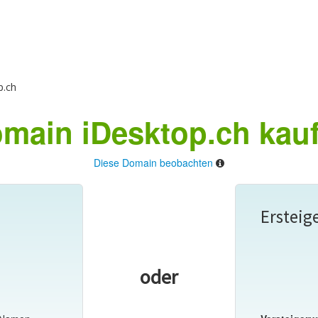
p.ch
main iDesktop.ch kau
Diese Domain beobachten
Ersteig
oder