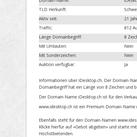
Domain-Name:
iDeskt
TLD Herkunft:
Schwe
Aktiv seit:
21 Jah
Traffic:
812 Au
Länge Domainbegriff:
8 Zei
Mit Umlauten:
Nein
Mit Sonderzeichen:
Nein
Auktion verfügbar:
Ja
Informationen über iDesktop.ch. Der Domain-Name
Domainbegriff hat ein Länge von 8 Zeichen und b
Der Domain-Name iDesktop.ch ist für den Verkau
www.idesktop.ch ist ein Premium Domain-Name mi
Ebenfalls steht für den Domain-Namen www.ideskt
Klicke hierfür auf «Gebot abgeben» und starte m
Höchstbietenden.