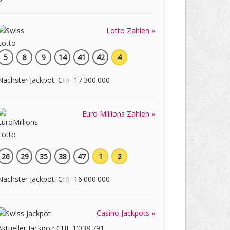
Lotto Zahlen »
5
8
9
14
41
42
4
Nächster Jackpot: CHF 17'300'000
Euro Millions Zahlen »
26
29
35
38
47
1
2
Nächster Jackpot: CHF 16'000'000
Casino Jackpots »
Aktueller Jackpot: CHF 1'038'791