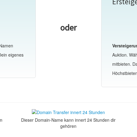
Ersteig
oder
-Namen
Versteigeru
Dein eigenes
Auktion. Wä
mitbieten. 
Höchstbiete
om
Dieser Domain-Name kann innert 24 Stunden dir
gehören