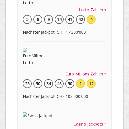
Lotto Zahlen »
5
8
9
14
41
42
4
Nächster Jackpot: CHF 17'300'000
Euro Millions Zahlen »
25
30
34
46
50
1
12
Nächster Jackpot: CHF 103'000'000
Casino Jackpots »