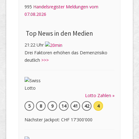
995
Handelsregister Meldungen vom
07.08.2026
Top News in den Medien
21:22 Uhr
Drei Faktoren erhöhen das Demenzrisiko
deutlich
>>>
Lotto Zahlen »
5
8
9
14
41
42
4
Nächster Jackpot: CHF 17'300'000