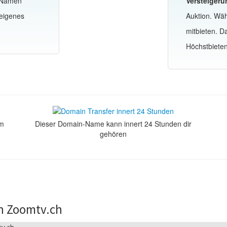
-Namen
Versteigeru
 eigenes
Auktion. Wä
mitbieten. 
Höchstbiete
om
Dieser Domain-Name kann innert 24 Stunden dir
gehören
n Zoomtv.ch