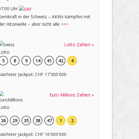
07:00 Uhr
Kernkraft in der Schweiz – AKWs kämpfen mit
der Hitzewelle – aber nicht alle
>>>
Lotto Zahlen »
5
8
9
14
41
42
4
Nächster Jackpot: CHF 17'300'000
Euro Millions Zahlen »
26
29
35
38
47
1
2
Nächster Jackpot: CHF 16'000'000