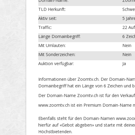
Domain-Name:
Zoomt
TLD Herkunft:
Schwe
Aktiv seit:
5 Jahr
Traffic:
22 Auf
Länge Domainbegriff:
6 Zei
Mit Umlauten:
Nein
Mit Sonderzeichen:
Nein
Auktion verfügbar:
Ja
Informationen über Zoomtv.ch. Der Domain-Name 
Domainbegriff hat ein Länge von 6 Zeichen und b
Der Domain-Name Zoomtv.ch ist für den Verkauf
www.zoomtv.ch ist ein Premium Domain-Name mit
Ebenfalls steht für den Domain-Namen www.zoomt
hierfür auf «Gebot abgeben» und starte mit dein
Höchstbietenden.