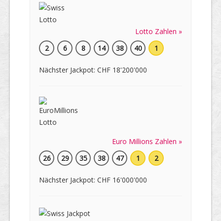
Lotto Zahlen »
2
6
8
14
38
40
1
Nächster Jackpot: CHF 18'200'000
Euro Millions Zahlen »
26
29
35
38
47
1
2
Nächster Jackpot: CHF 16'000'000