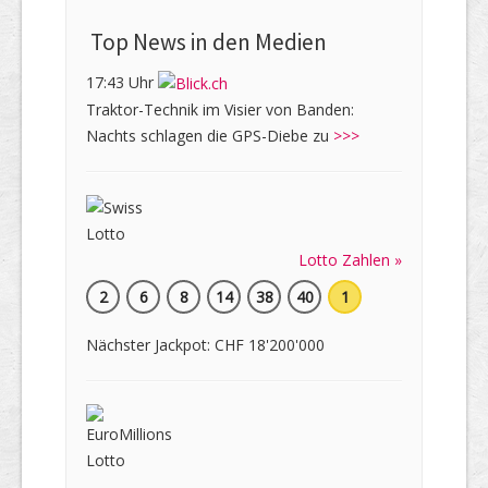
Top News in den Medien
17:43 Uhr
Traktor-Technik im Visier von Banden:
Nachts schlagen die GPS-Diebe zu
>>>
Lotto Zahlen »
2
6
8
14
38
40
1
Nächster Jackpot: CHF 18'200'000