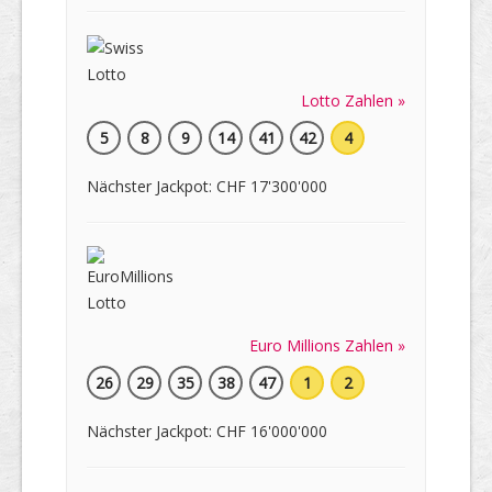
Lotto Zahlen »
5
8
9
14
41
42
4
Nächster Jackpot: CHF 17'300'000
Euro Millions Zahlen »
26
29
35
38
47
1
2
Nächster Jackpot: CHF 16'000'000