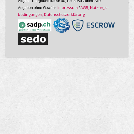
Airgate, Thurgauer­strasse 40, CH-8050 Zürich. Alle
Im­pres­sum
AGB, Nutzungs­
Angaben ohne Gewähr.
/
bedin­gungen, Daten­schutz­er­klärung