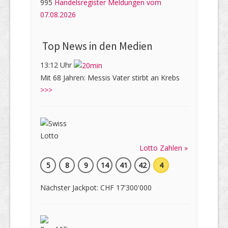
995
Handelsregister Meldungen vom
07.08.2026
Top News in den Medien
13:12 Uhr
Mit 68 Jahren: Messis Vater stirbt an Krebs
>>>
Lotto Zahlen »
5
8
9
14
41
42
4
Nächster Jackpot: CHF 17'300'000