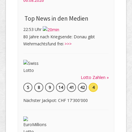
06.08.2026
Top News in den Medien
22:53 Uhr
80 Jahre nach Kriegsende: Donau gibt
Wehrmachtsfund frei
>>>
Lotto Zahlen »
5
8
9
14
41
42
4
Nächster Jackpot: CHF 17'300'000