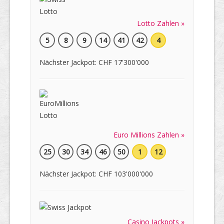
Lotto Zahlen »
5
8
9
14
41
42
4
Nächster Jackpot: CHF 17'300'000
Euro Millions Zahlen »
25
30
34
46
50
1
12
Nächster Jackpot: CHF 103'000'000
Casino Jackpots »