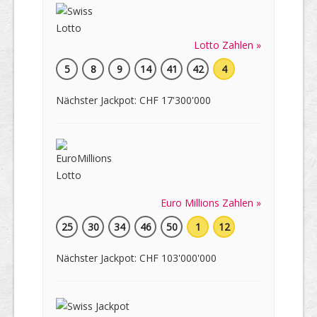
Lotto Zahlen »
5
8
9
14
41
42
4
Nächster Jackpot: CHF 17'300'000
Euro Millions Zahlen »
25
30
34
46
50
1
12
Nächster Jackpot: CHF 103'000'000