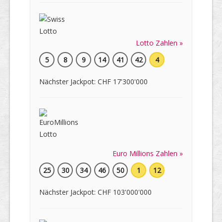
Lotto Zahlen »
5
8
9
14
41
42
4
Nächster Jackpot: CHF 17'300'000
Euro Millions Zahlen »
25
30
34
46
50
1
12
Nächster Jackpot: CHF 103'000'000