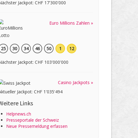
Nächster Jackpot: CHF 17'300'000
Euro Millions Zahlen »
25
30
34
46
50
1
12
Nächster Jackpot: CHF 103'000'000
Casino Jackpots »
Aktueller Jackpot: CHF 1'035'494
Weitere Links
Helpnews.ch
Presseportale der Schweiz
Neue Pressemeldung erfassen