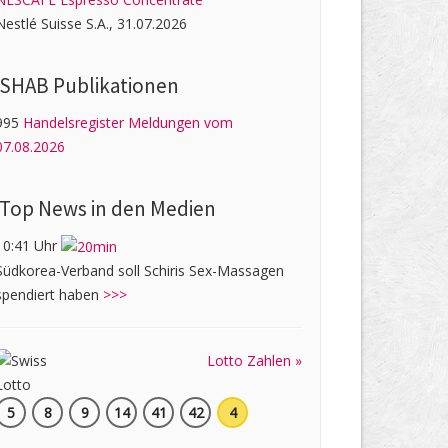
Nestlé Suisse S.A., 31.07.2026
SHAB Publi­kati­onen
995
Handelsregister Meldungen vom
07.08.2026
Top News in den Medien
10:41 Uhr
Südkorea-Verband soll Schiris Sex-Massagen
spendiert haben
>>>
Lotto Zahlen »
5
8
9
14
41
42
4