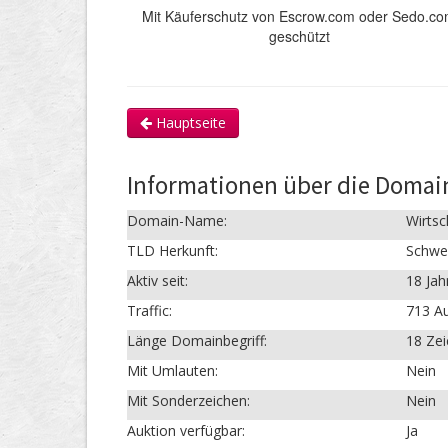
Mit Käuferschutz von Escrow.com oder Sedo.c
geschützt
Hauptseite
Informationen über die Domai
Domain-Name:
Wirtsc
TLD Herkunft:
Schwe
Aktiv seit:
18 Jah
Traffic:
713 Au
Länge Domainbegriff:
18 Ze
Mit Umlauten:
Nein
Mit Sonderzeichen:
Nein
Auktion verfügbar:
Ja