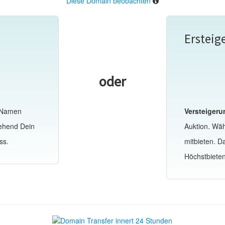
Diese Domain beobachten
Ersteig
oder
-Namen
Versteigeru
gehend Dein
Auktion. Wä
ss.
mitbieten. 
Höchstbiete