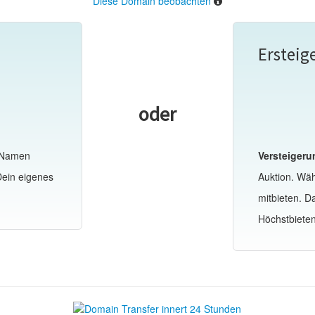
Diese Domain beobachten
Ersteig
oder
-Namen
Versteigeru
Dein eigenes
Auktion. Wä
mitbieten. 
Höchstbiete