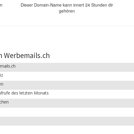
om
Dieser Domain-Name kann innert 24 Stunden dir
gehören
n Werbemails.ch
mails.ch
iz
en
frufe des letzten Monats
ichen