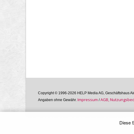
Copyright © 1996-2026 HELP Media AG, Geschäftshaus Airg
Im­pres­sum
AGB, Nutzungs­bedi
Angaben ohne Gewähr.
/
Diese S