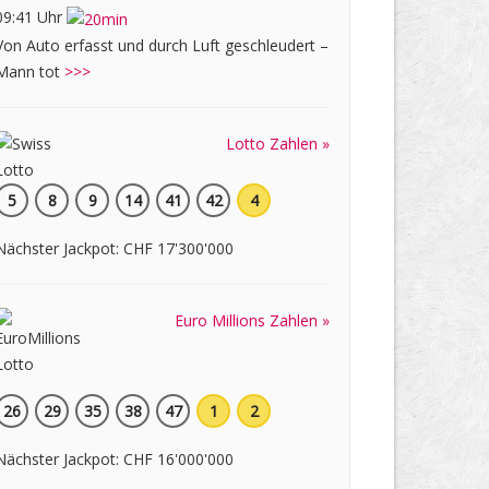
09:41 Uhr
Von Auto erfasst und durch Luft geschleudert –
Mann tot
>>>
Lotto Zahlen »
5
8
9
14
41
42
4
Nächster Jackpot: CHF 17'300'000
Euro Millions Zahlen »
26
29
35
38
47
1
2
Nächster Jackpot: CHF 16'000'000