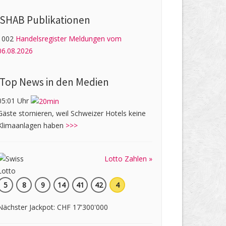
SHAB Publi­kati­onen
1002
Handelsregister Meldungen vom
06.08.2026
Top News in den Medien
05:01 Uhr
Gäste stornieren, weil Schweizer Hotels keine
Klimaanlagen haben
>>>
Lotto Zahlen »
5
8
9
14
41
42
4
Nächster Jackpot: CHF 17'300'000