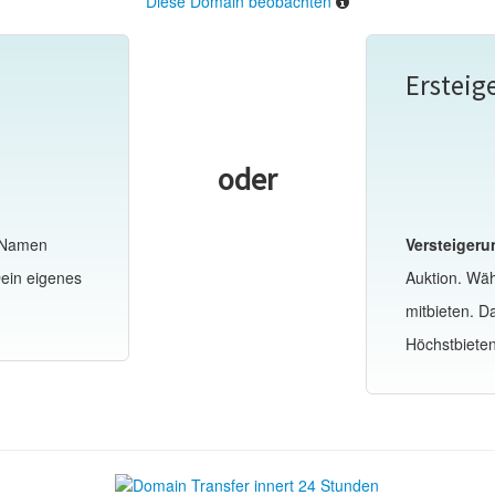
Diese Domain beobachten
Ersteig
oder
-Namen
Versteigeru
Dein eigenes
Auktion. Wä
mitbieten. 
Höchstbiete