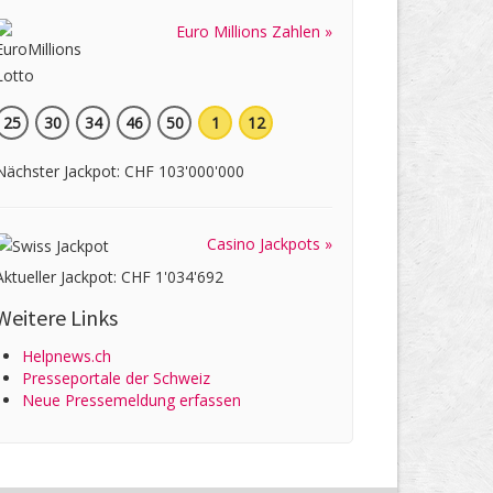
Euro Millions Zahlen »
25
30
34
46
50
1
12
Nächster Jackpot: CHF 103'000'000
Casino Jackpots »
Aktueller Jackpot: CHF 1'034'692
Weitere Links
Helpnews.ch
Presseportale der Schweiz
Neue Pressemeldung erfassen