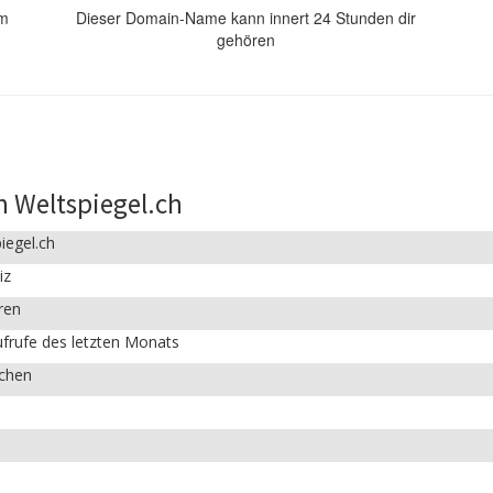
om
Dieser Domain-Name kann innert 24 Stunden dir
gehören
 Weltspiegel.ch
iegel.ch
iz
ren
frufe des letzten Monats
ichen