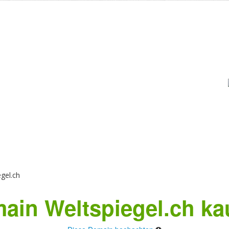
gel.ch
ain Weltspiegel.ch ka