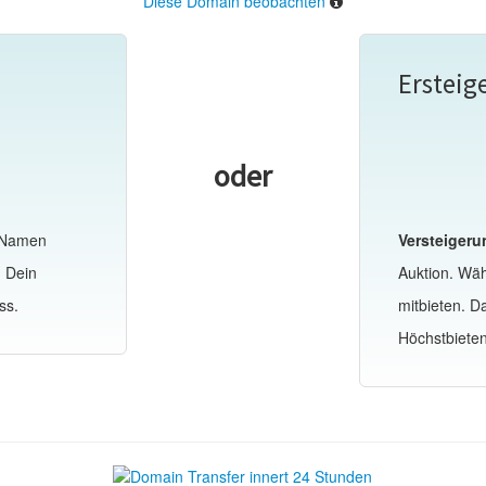
Diese Domain beobachten
Ersteig
oder
-Namen
Versteigeru
d Dein
Auktion. Wä
ss.
mitbieten. 
Höchstbiete