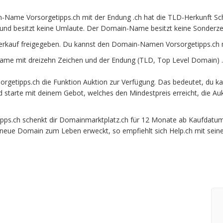
-Name Vorsorgetipps.ch mit der Endung .ch hat die TLD-Herkunft Sch
und besitzt keine Umlaute. Der Domain-Name besitzt keine Sonderzeic
erkauf freigegeben. Du kannst den Domain-Namen Vorsorgetipps.ch m
me mit dreizehn Zeichen und der Endung (TLD, Top Level Domain) .c
rgetipps.ch die Funktion Auktion zur Verfügung. Das bedeutet, du k
und starte mit deinem Gebot, welches den Mindestpreis erreicht, die
s.ch schenkt dir Domainmarktplatz.ch für 12 Monate ab Kaufdatum be
e neue Domain zum Leben erweckt, so empfiehlt sich Help.ch mit sein