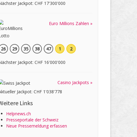
Nächster Jackpot: CHF 17'300'000
Euro Millions Zahlen »
26
29
35
38
47
1
2
Nächster Jackpot: CHF 16'000'000
Casino Jackpots »
Aktueller Jackpot: CHF 1'038'778
Weitere Links
Helpnews.ch
Presseportale der Schweiz
Neue Pressemeldung erfassen