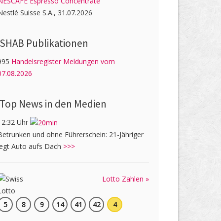
NESCAFÉ Espresso Concentrate
Nestlé Suisse S.A., 31.07.2026
SHAB Publi­kati­onen
995
Handelsregister Meldungen vom
07.08.2026
Top News in den Medien
12:32 Uhr
Betrunken und ohne Führerschein: 21-Jähriger
legt Auto aufs Dach
>>>
Lotto Zahlen »
5
8
9
14
41
42
4