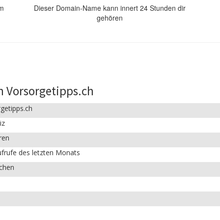
om
Dieser Domain-Name kann innert 24 Stunden dir
gehören
n Vorsorgetipps.ch
getipps.ch
iz
ren
frufe des letzten Monats
ichen