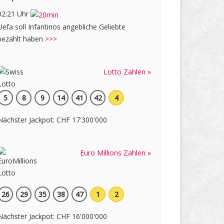
02:21 Uhr
Uefa soll Infantinos angebliche Geliebte
bezahlt haben
>>>
Lotto Zahlen »
5
8
9
14
41
42
4
Nächster Jackpot: CHF 17'300'000
Euro Millions Zahlen »
26
29
35
38
47
1
2
Nächster Jackpot: CHF 16'000'000