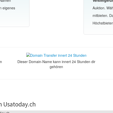
-Namen
Versteigeru
n eigenes
Auktion. Wä
mitbieten. 
Höchstbiete
om
Dieser Domain-Name kann innert 24 Stunden dir
gehören
n Usatoday.ch