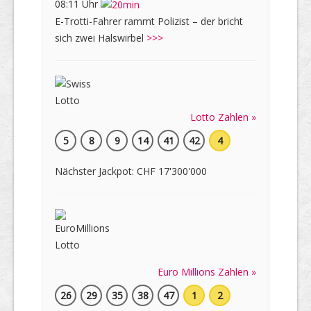
08:11 Uhr
E-Trotti-Fahrer rammt Polizist – der bricht
sich zwei Halswirbel
>>>
Lotto Zahlen »
5
8
9
14
41
42
4
Nächster Jackpot: CHF 17'300'000
Euro Millions Zahlen »
26
29
35
38
47
1
2