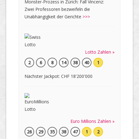
Monster-Prozess in Zürich: Fall Vincenz:
Zwei Professoren bezweifeln die
Unabhängigkeit der Gerichte
>>>
Lotto Zahlen »
2
6
8
14
38
40
1
Nächster Jackpot: CHF 18'200'000
Euro Millions Zahlen »
26
29
35
38
47
1
2