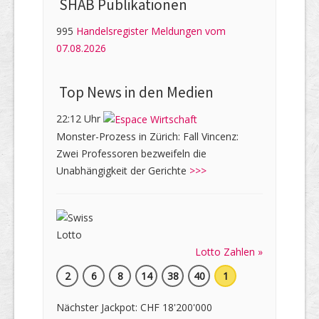
SHAB Publi­kati­onen
995
Handelsregister Meldungen vom
07.08.2026
Top News in den Medien
22:12 Uhr
Monster-Prozess in Zürich: Fall Vincenz:
Zwei Professoren bezweifeln die
Unabhängigkeit der Gerichte
>>>
Lotto Zahlen »
2
6
8
14
38
40
1
Nächster Jackpot: CHF 18'200'000