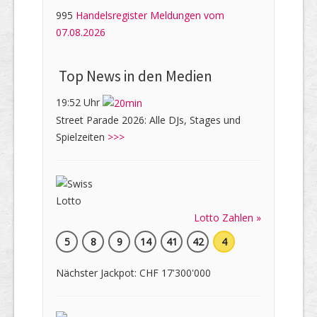
995
Handelsregister Meldungen vom
07.08.2026
Top News in den Medien
19:52 Uhr
Street Parade 2026: Alle DJs, Stages und
Spielzeiten
>>>
Lotto Zahlen »
5
8
9
14
41
42
4
Nächster Jackpot: CHF 17'300'000