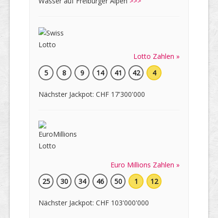
Wasser auf Freiburger Alpen
>>>
Lotto Zahlen »
5
8
9
14
41
42
4
Nächster Jackpot: CHF 17'300'000
Euro Millions Zahlen »
25
30
34
46
50
1
12
Nächster Jackpot: CHF 103'000'000