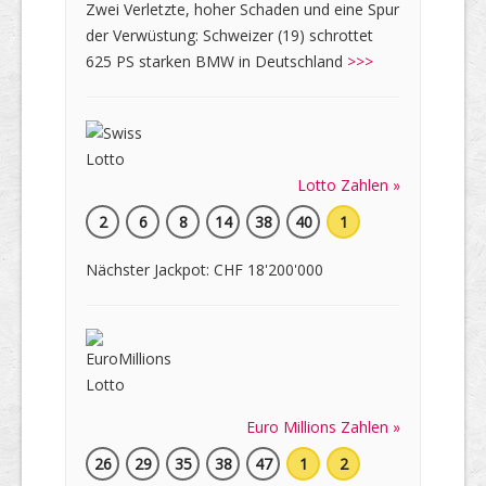
Zwei Verletzte, hoher Schaden und eine Spur
der Verwüstung: Schweizer (19) schrottet
625 PS starken BMW in Deutschland
>>>
Lotto Zahlen »
2
6
8
14
38
40
1
Nächster Jackpot: CHF 18'200'000
Euro Millions Zahlen »
26
29
35
38
47
1
2