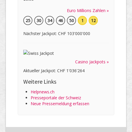
Euro Millions Zahlen »
25
30
34
46
50
1
12
Nächster Jackpot: CHF 103'000'000
Casino Jackpots »
Aktueller Jackpot: CHF 1'036'264
Weitere Links
Helpnews.ch
Presseportale der Schweiz
Neue Pressemeldung erfassen