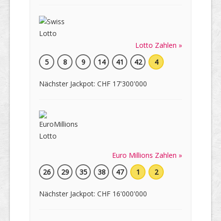
Lotto Zahlen »
5
8
9
14
41
42
4
Nächster Jackpot: CHF 17'300'000
Euro Millions Zahlen »
26
29
35
38
47
1
2
Nächster Jackpot: CHF 16'000'000