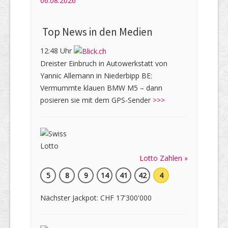
06.08.2026
Top News in den Medien
12:48 Uhr
Dreister Einbruch in Autowerkstatt von
Yannic Allemann in Niederbipp BE:
Vermummte klauen BMW M5 – dann
posieren sie mit dem GPS-Sender
>>>
Lotto Zahlen »
5
8
9
14
41
42
4
Nächster Jackpot: CHF 17'300'000