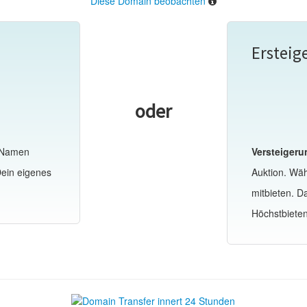
Diese Domain beobachten
Ersteig
oder
-Namen
Versteigeru
Dein eigenes
Auktion. Wä
mitbieten. 
Höchstbiete