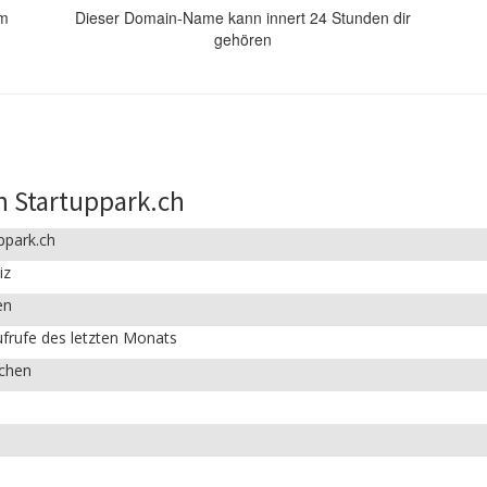
om
Dieser Domain-Name kann innert 24 Stunden dir
gehören
n Startuppark.ch
ppark.ch
iz
en
frufe des letzten Monats
ichen