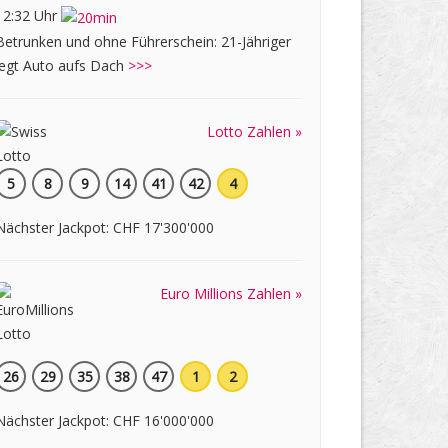
12:32 Uhr
Betrunken und ohne Führerschein: 21-Jähriger
legt Auto aufs Dach
>>>
Lotto Zahlen »
5
8
9
14
41
42
4
Nächster Jackpot: CHF 17'300'000
Euro Millions Zahlen »
26
29
35
38
47
1
2
Nächster Jackpot: CHF 16'000'000