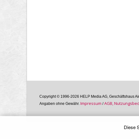
Copyright © 1996-2026 HELP Media AG, Geschäftshaus Airg
Im­pres­sum
AGB, Nutzungs­bedi
Angaben ohne Gewähr.
/
Diese S