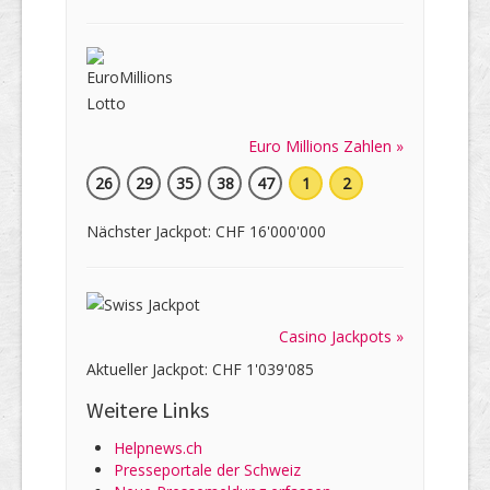
Euro Millions Zahlen »
26
29
35
38
47
1
2
Nächster Jackpot: CHF 16'000'000
Casino Jackpots »
Aktueller Jackpot: CHF 1'039'085
Weitere Links
Helpnews.ch
Presseportale der Schweiz