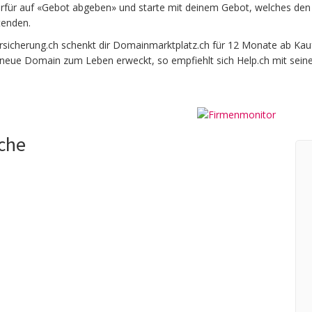
ierfür auf «Gebot abgeben» und starte mit deinem Gebot, welches den 
tenden.
icherung.ch schenkt dir Domainmarktplatz.ch für 12 Monate ab Kaufda
e neue Domain zum Leben erweckt, so empfiehlt sich Help.ch mit sein
uche