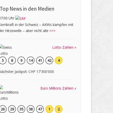
Top News in den Medien
07:00 Uhr
Kernkraft in der Schweiz – AKWs kämpfen mit
der Hitzewelle – aber nicht alle
>>>
Lotto Zahlen »
5
8
9
14
41
42
4
Nächster Jackpot: CHF 17'300'000
Euro Millions Zahlen »
26
29
35
38
47
1
2