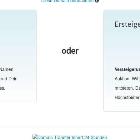
Diese Domain beobachten
Ersteig
oder
-Namen
Versteigeru
hend Dein
Auktion. Wä
ss.
mitbieten. 
Höchstbiete