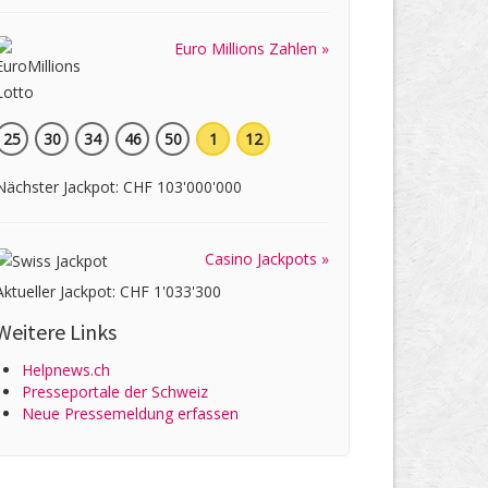
Euro Millions Zahlen »
25
30
34
46
50
1
12
Nächster Jackpot: CHF 103'000'000
Casino Jackpots »
Aktueller Jackpot: CHF 1'033'300
Weitere Links
Helpnews.ch
Presseportale der Schweiz
Neue Pressemeldung erfassen