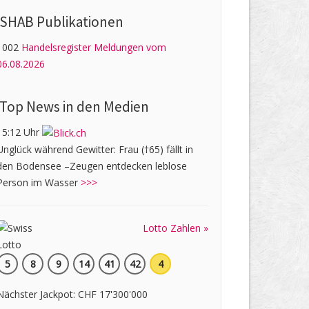
SHAB Publi­kati­onen
1002
Handelsregister Meldungen vom
06.08.2026
Top News in den Medien
15:12 Uhr
Unglück während Gewitter: Frau (†65) fällt in
den Bodensee –Zeugen entdecken leblose
Person im Wasser
>>>
Lotto Zahlen »
5
8
9
14
41
42
4
Nächster Jackpot: CHF 17'300'000