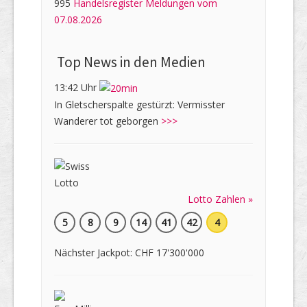
995
Handelsregister Meldungen vom
07.08.2026
Top News in den Medien
13:42 Uhr
In Gletscherspalte gestürzt: Vermisster
Wanderer tot geborgen
>>>
Lotto Zahlen »
5
8
9
14
41
42
4
Nächster Jackpot: CHF 17'300'000