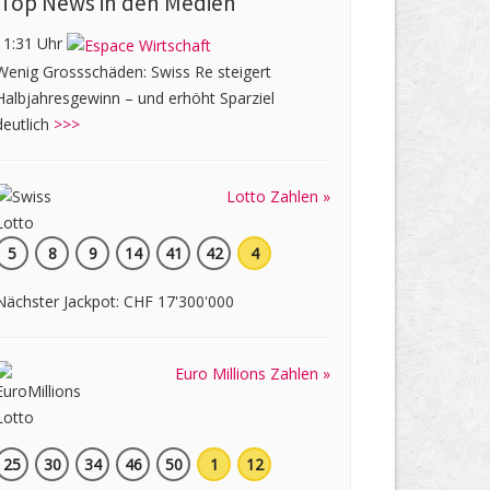
Top News in den Medien
11:31 Uhr
Wenig Grossschäden: Swiss Re steigert
Halbjahresgewinn – und erhöht Sparziel
deutlich
>>>
Lotto Zahlen »
5
8
9
14
41
42
4
Nächster Jackpot: CHF 17'300'000
Euro Millions Zahlen »
25
30
34
46
50
1
12