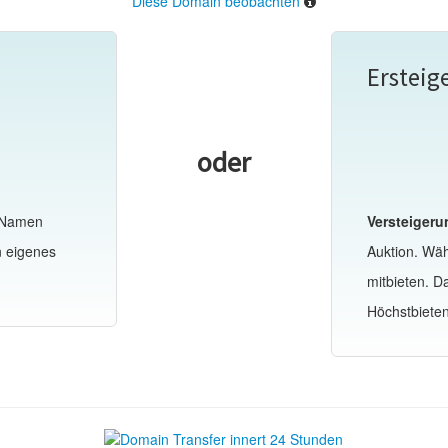
Diese Domain beobachten
Ersteig
oder
-Namen
Versteigeru
n eigenes
Auktion. Wä
mitbieten. 
Höchstbiete