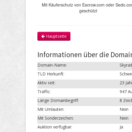
Mit Käuferschutz von Escrow.com oder Sedo.c
geschützt
Hauptseite
Informationen über die Domai
Domain-Name:
Skyrad
TLD Herkunft:
Schwe
Aktiv seit:
23 Jah
Traffic:
947 Au
Länge Domainbegriff:
8 Zei
Mit Umlauten:
Nein
Mit Sonderzeichen:
Nein
Auktion verfügbar:
Ja