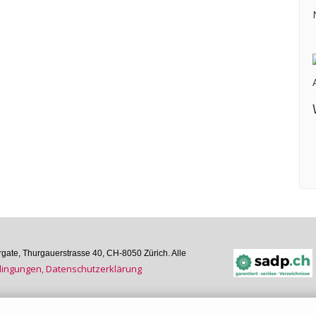
ate, Thurgauer­strasse 40, CH-8050 Zürich. Alle
n­gungen, Daten­schutz­er­klärung