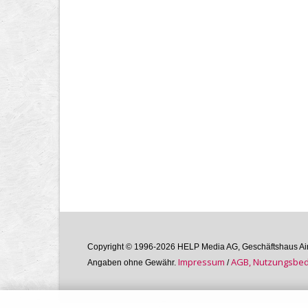
Copyright © 1996-2026 HELP Media AG, Geschäftshaus Airg
Im­pres­sum
AGB, Nutzungs­bedi
Angaben ohne Gewähr.
/