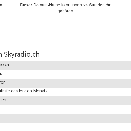
om
Dieser Domain-Name kann innert 24 Stunden dir
gehören
n Skyradio.ch
io.ch
iz
ren
frufe des letzten Monats
chen