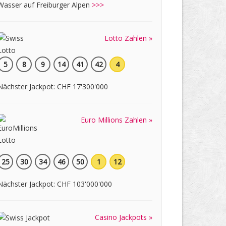
Wasser auf Freiburger Alpen
>>>
Lotto Zahlen »
5
8
9
14
41
42
4
Nächster Jackpot: CHF 17'300'000
Euro Millions Zahlen »
25
30
34
46
50
1
12
Nächster Jackpot: CHF 103'000'000
Casino Jackpots »