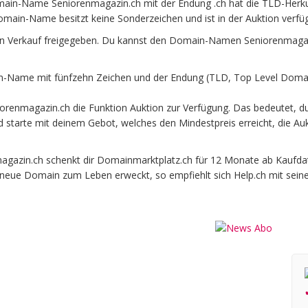
ain-Name Seniorenmagazin.ch mit der Endung .ch hat die TLD-Herku
omain-Name besitzt keine Sonderzeichen und ist in der Auktion verfü
n Verkauf freigegeben. Du kannst den Domain-Namen Seniorenmagazi
-Name mit fünfzehn Zeichen und der Endung (TLD, Top Level Domain
renmagazin.ch die Funktion Auktion zur Verfügung. Das bedeutet, 
und starte mit deinem Gebot, welches den Mindestpreis erreicht, die
zin.ch schenkt dir Domainmarktplatz.ch für 12 Monate ab Kaufdatum
e neue Domain zum Leben erweckt, so empfiehlt sich Help.ch mit sein