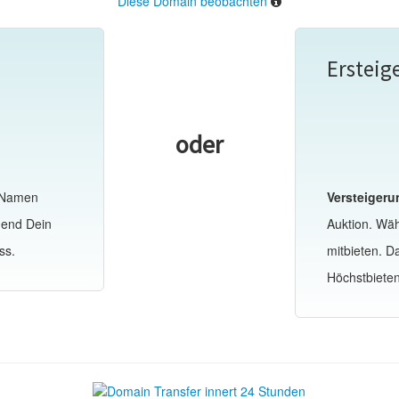
Diese Domain beobachten
Ersteig
oder
-Namen
Versteigeru
hend Dein
Auktion. Wä
ss.
mitbieten. 
Höchstbiete